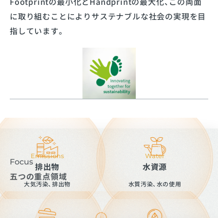
Footprintの最小化とHandprintの最大化、この両面
に取り組むことによりサステナブルな社会の実現を目
指しています。
Emissions
Water
Focus
排出物
水資源
五つの重点領域
大気汚染、排出物
水質汚染、水の使用