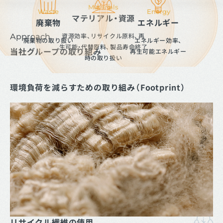
Materials
Waste
Energy
マテリアル・資源
廃棄物
エネルギー
資源効率、リサイクル原料、再
Approach
廃棄物の取り扱い
エネルギー効率、
生可能・代替原料、製品寿命終了
当社グループの取り組み
再生可能エネルギー
時の取り扱い
環境負荷を減らすための取り組み（Footprint）
リサイクル繊維の使用