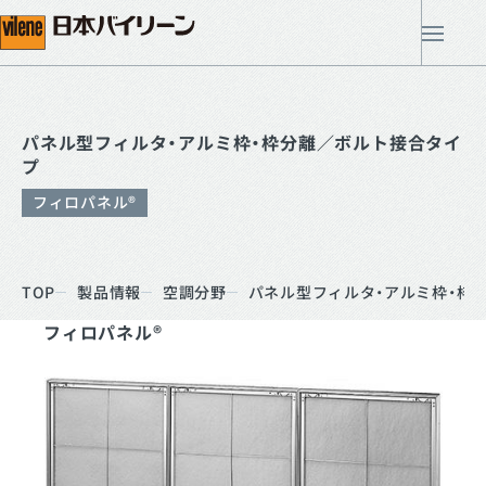
メ
パネル型フィルタ・アルミ枠・枠分離／ボルト接合タイ
プ
フィロパネル®
TOP
製品情報
空調分野
パネル型フィルタ・アルミ枠・枠
フィロパネル®