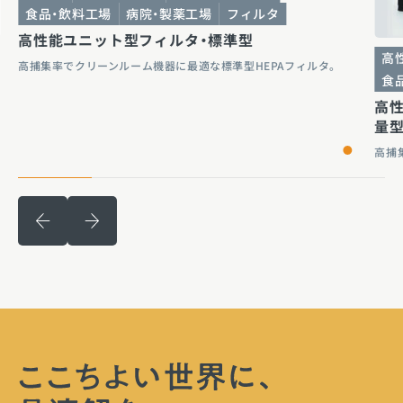
食品・飲料工場
病院・製薬工場
フィルタ
高性能ユニット型フィルタ・標準型
高
高捕集率でクリーンルーム機器に最適な標準型HEPAフィルタ。
食
高
量
高捕